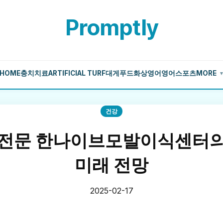
Promptly
HOME
충치치료
ARTIFICIAL TURF
대게
푸드
화상영어
영어
스포츠
MORE
건강
 전문 한나이브모발이식센터의
미래 전망
2025-02-17