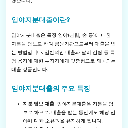
겠습니다.
임야지분대출이란?
임야지분대출은 특정 임야(산림, 숲 등)에 대한
지분을 담보로 하여 금융기관으로부터 대출을 받
는 방법입니다. 일반적인 대출과 달리 산림 등 특
정 용지에 대한 투자자에게 맞춤형으로 제공되는
대출 상품입니다.
임야지분대출의 주요 특징
지분 담보 대출:
임야지분대출은 지분을 담
보로 하므로, 대출을 받는 동안에도 해당 임
야에 대한 소유권을 유지하게 됩니다.