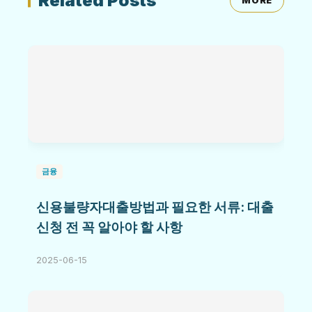
Related Posts
MORE
금융
신용불량자대출방법과 필요한 서류: 대출
신청 전 꼭 알아야 할 사항
2025-06-15