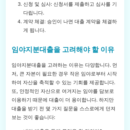
신청 및 심사: 신청서를 제출하고 심사를 기
다립니다.
계약 체결: 승인이 나면 대출 계약을 체결하
게 됩니다.
임야지분대출을 고려해야 할 이유
임야지분대출을 고려하는 이유는 다양합니다. 먼
저, 큰 자본이 필요한 경우 작은 임야로부터 시작
하여 자산을 축적할 수 있는 기회를 제공합니다.
또, 안정적인 자산으로 여겨지는 임야를 담보로
이용하기 때문에 대출이 더 용이합니다. 하지만
대출을 받기 전 몇 가지 질문을 스스로에게 던져
보는 것이 좋습니다: