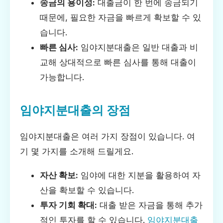
송금의 용이성:
대출금이 한 번에 송금되기
때문에, 필요한 자금을 빠르게 확보할 수 있
습니다.
빠른 심사:
임야지분대출은 일반 대출과 비
교해 상대적으로 빠른 심사를 통해 대출이
가능합니다.
임야지분대출의 장점
임야지분대출은 여러 가지 장점이 있습니다. 여
기 몇 가지를 소개해 드릴게요.
자산 확보:
임야에 대한 지분을 활용하여 자
산을 확보할 수 있습니다.
투자 기회 확대:
대출 받은 자금을 통해 추가
적인 투자를 할 수 있습니다.
임야지분대출