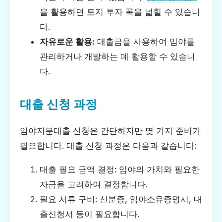
을 활용하면 토지 투자 폭을 넓힐 수 있습니
다.
자유로운 활용:
대출금을 사용하여 임야를
관리하거나 개발하는 데 활용할 수 있습니
다.
대출 신청 과정
임야지분대출 신청은 간단하지만 몇 가지 준비가
필요합니다. 대출 신청 과정은 다음과 같습니다:
대출 필요 금액 결정: 임야의 가치와 필요한
자금을 고려하여 결정합니다.
필요 서류 구비: 신분증, 임야소유증명서, 대
출신청서 등이 필요합니다.