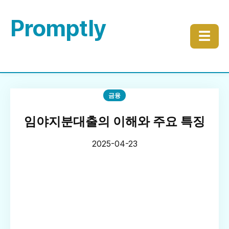
Promptly
☰
금융
임야지분대출의 이해와 주요 특징
2025-04-23