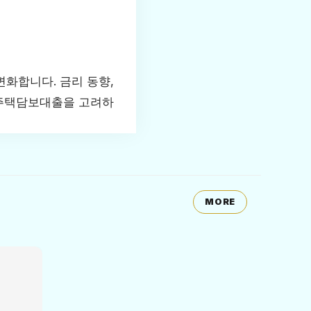
화합니다. 금리 동향,
 주택담보대출을 고려하
MORE