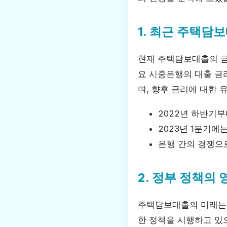
1. 최근 주택담
현재 주택담보대출의 금
요 시중은행의 대출 금
며, 향후 금리에 대한
2022년 하반기
2023년 1분기에
은행 간의 경쟁으
2. 정부 정책의 
주택담보대출의 미래는 
한 정책을 시행하고 있