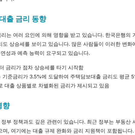
보대출 금리 동향
리는 여러 요인에 의해 영향을 받고 있습니다. 한국은행의 기
리도 상승세를 보이고 있습니다. 많은 사람들이 이러한 변화
 유연성과 예측 능력이 요구되고 있습니다.
부터 금리가 점차 상승세를 타기 시작함
는 기준금리가 3.5%에 도달하여 주택담보대출 금리도 평균 
로 대출 상품별로 차별화된 금리가 제시되고 있음
영향
정부 정책과도 깊은 관련이 있습니다. 최근 정부는 부동산 
으며, 여기에는 대출 규제 완화와 금리 지원책이 포함됩니다.