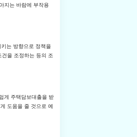
높아지는 바람에 부작용
시키는 방향으로 정책을
조건을 조정하는 등의 조
 쉽게 주택담보대출을 받
게 도움을 줄 것으로 예