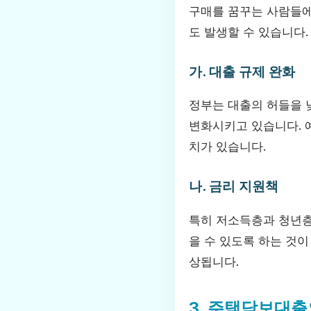
구매를 꿈꾸는 사람들에
도 발생할 수 있습니다.
가. 대출 규제 완화
정부는 대출의 허들을 
변화시키고 있습니다. 예
치가 있습니다.
나. 금리 지원책
특히 저소득층과 청년층
을 수 있도록 하는 것이
상됩니다.
3. 주택담보대출