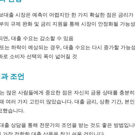
담보대출 시장은 예측이 어렵지만 한 가지 확실한 점은 금리가
정부의 규제 완화 및 금리 지원을 통해 시장이 안정화될 가능
면, 대출 수요는 감소할 수 있음
 또는 하락이 예상되는 경우, 대출 수요는 다시 증가할 가능
화로 소비자 선택의 폭이 넓어질 것
험과 조언
 많은 사람들에게 중요한 점은 자신의 금융 상태를 충분히
때 여러 가지 고민이 많았습니다. 대출 금리, 상환 기간, 본
요했습니다.
 대출 상담을 통해 전문가의 조언을 받는 것도 좋은 방법입니
 가장 적합한 대출 상품을 찾기 쉬울 것입니다.