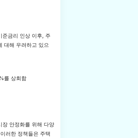
준금리 인상 이후, 주
에 대해 우려하고 있으
5%를 상회함
시장 안정화를 위해 다양
 이러한 정책들은 주택