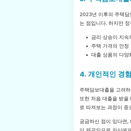
2023년 이후의 주택
는 점입니다. 하지만 
금리 상승이 지속되
주택 가격의 안정
대출 상품의 다양
4. 개인적인 경
주택담보대출을 고려하는
또한 처음 대출을 받을 
로 따져보는 과정이 중
궁금하신 점이 있다면,
이 제공되므로 자신에게