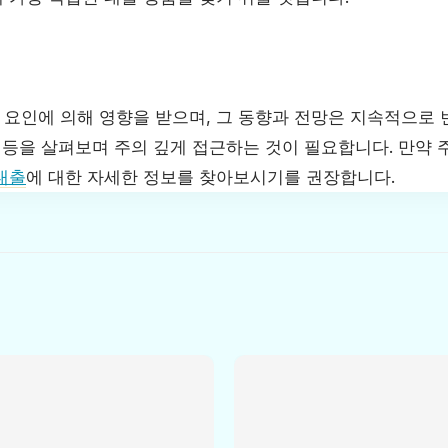
요인에 의해 영향을 받으며, 그 동향과 전망은 지속적으로 변
름 등을 살펴보며 주의 깊게 접근하는 것이 필요합니다. 만약
대출
에 대한 자세한 정보를 찾아보시기를 권장합니다.