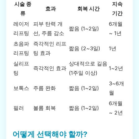
시술 종
지속
효과
회복 시간
류
기간
레이저
피부 탄력 개
6개월
짧음 (1~2일)
리프팅
선, 주름 감소
~ 1년
초음파
즉각적인 리프
짧음 (2~3일)
1년
리프팅
팅 효과
실리프
상대적으로 길음
즉각적인 효과
1~2년
팅
(1주일 이상)
3~6개
보톡스
주름 완화
짧음 (1~2일)
월
6개월
필러
볼륨 회복
짧음 (1~2일)
~ 2년
어떻게 선택해야 할까?