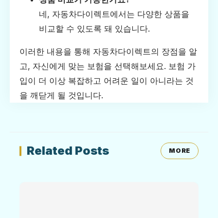
네, 자동차다이렉트에서는 다양한 상품을
비교할 수 있도록 돼 있습니다.
이러한 내용을 통해 자동차다이렉트의 장점을 알
고, 자신에게 맞는 보험을 선택해보세요. 보험 가
입이 더 이상 복잡하고 어려운 일이 아니라는 것
을 깨닫게 될 것입니다.
Related Posts
MORE