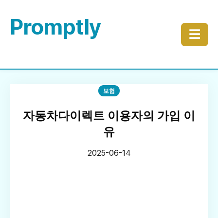
Promptly
☰
보험
자동차다이렉트 이용자의 가입 이
유
2025-06-14