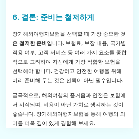
6. 결론: 준비는 철저하게
장기해외여행자보험을 선택할 때 가장 중요한 것
은
철저한 준비
입니다. 보험료, 보장 내용, 국가별
적용 여부, 고객 서비스 등 여러 가지 요소를 종합
적으로 고려하여 자신에게 가장 적합한 보험을
선택해야 합니다. 건강하고 안전한 여행을 위해
미리 준비해 두는 것은 선택이 아닌 필수입니다.
궁극적으로, 해외여행의 즐거움과 안전은 보험에
서 시작되며, 비용이 아닌 가치로 생각하는 것이
좋습니다. 장기해외여행자보험을 통해 여행의 의
미를 더욱 깊이 있게 경험해 보세요.