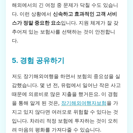
해외에서의 긴 여정 중 문제가 닥칠 수도 있습니
다. 이런 상황에서
신속하고 효과적인 고객 서비
스가 정말 중요한 요소
입니다. 지원 체계가 잘 갖
추어져 있는 보험사를 선택하는 것이 안전합니
다.
5. 경험 공유하기
저도 장기해외여행을 하면서 보험의 중요성을 실
감했습니다. 몇 년 전, 유럽에서 일어난 작은 사고
때문에 의료비로 많은 지출을 했거든요. 이 경험
을 통해 알게 된 것은,
장기해외여행자보험
을 가
지고 있지 않다면 여러모로 위험할 수 있다는 것
입니다. 차라리 적정 보험에 투자하는 것이 오히
려 마음의 평화를 가져다줄 수 있습니다.