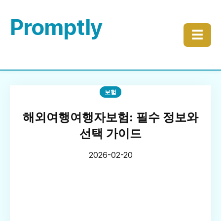
Promptly
☰
보험
해외여행여행자보험: 필수 정보와
선택 가이드
2026-02-20