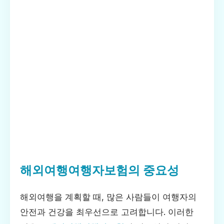
해외여행여행자보험의 중요성
해외여행을 계획할 때, 많은 사람들이 여행자의
안전과 건강을 최우선으로 고려합니다. 이러한