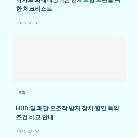
한 체크리스트
2026-08-02
보험
HUD 및 페달 오조작 방지 장치 할인 특약
조건 비교 안내
2026-08-02