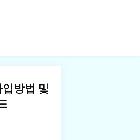
▼
입방법 및
드