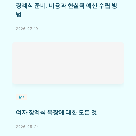
장례식 준비: 비용과 현실적 예산 수립 방
법
2026-07-19
상조
여자 장례식 복장에 대한 모든 것
2026-05-24