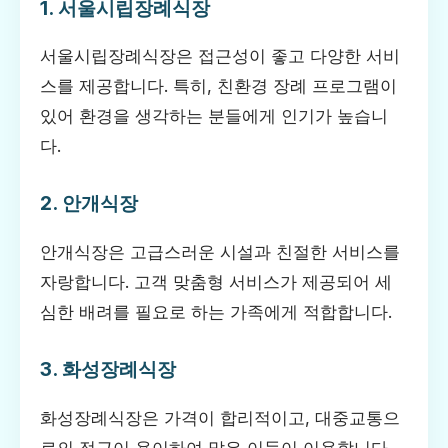
1. 서울시립장례식장
서울시립장례식장은 접근성이 좋고 다양한 서비
스를 제공합니다. 특히, 친환경 장례 프로그램이
있어 환경을 생각하는 분들에게 인기가 높습니
다.
2. 안개식장
안개식장은 고급스러운 시설과 친절한 서비스를
자랑합니다. 고객 맞춤형 서비스가 제공되어 세
심한 배려를 필요로 하는 가족에게 적합합니다.
3. 화성장례식장
화성장례식장은 가격이 합리적이고, 대중교통으
로의 접근이 용이하여 많은 이들이 이용합니다.