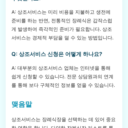
A: 상조서비스는 미리 비용을 지불하고 생전에
준비를 하는 반면, 전통적인 장례식은 갑작스럽
게 발생하여 즉각적인 준비가 필요합니다. 상조
서비스는 경제적 부담을 덜 수 있는 방법입니다.
Q: 상조서비스 신청은 어떻게 하나요?
A: 대부분의 상조서비스 업체는 인터넷을 통해
쉽게 신청할 수 있습니다. 전문 상담원과의 연계
를 통해 보다 구체적인 정보를 얻을 수 있습니다.
맺음말
상조서비스는 장례식장을 선택하는 데 있어 중요
한 역할을 합니다. 다양한 장례식장 리스트를 통