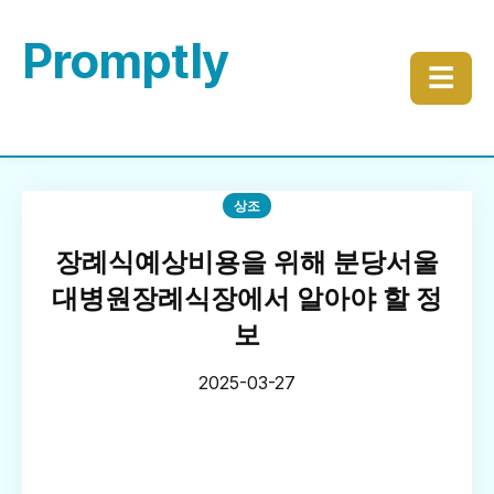
Promptly
☰
상조
장례식예상비용을 위해 분당서울
대병원장례식장에서 알아야 할 정
보
2025-03-27