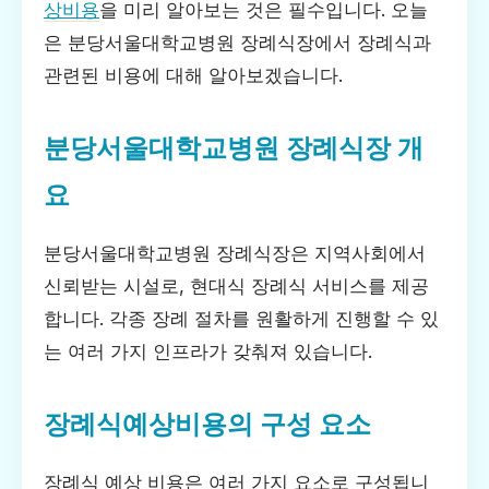
상비용
을 미리 알아보는 것은 필수입니다. 오늘
은 분당서울대학교병원 장례식장에서 장례식과
관련된 비용에 대해 알아보겠습니다.
분당서울대학교병원 장례식장 개
요
분당서울대학교병원 장례식장은 지역사회에서
신뢰받는 시설로, 현대식 장례식 서비스를 제공
합니다. 각종 장례 절차를 원활하게 진행할 수 있
는 여러 가지 인프라가 갖춰져 있습니다.
장례식예상비용의 구성 요소
장례식 예상 비용은 여러 가지 요소로 구성됩니