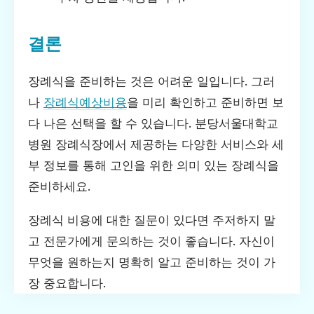
결론
장례식을 준비하는 것은 어려운 일입니다. 그러
나
장례식예상비용
을 미리 확인하고 준비하면 보
다 나은 선택을 할 수 있습니다. 분당서울대학교
병원 장례식장에서 제공하는 다양한 서비스와 세
부 정보를 통해 고인을 위한 의미 있는 장례식을
준비하세요.
장례식 비용에 대한 질문이 있다면 주저하지 말
고 전문가에게 문의하는 것이 좋습니다. 자신이
무엇을 원하는지 명확히 알고 준비하는 것이 가
장 중요합니다.