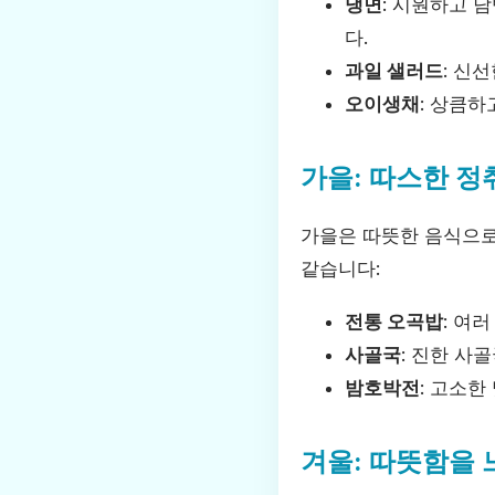
냉면
: 시원하고 
다.
과일 샐러드
: 신
오이생채
: 상큼
가을: 따스한 정
가을은 따뜻한 음식으로
같습니다:
전통 오곡밥
: 여
사골국
: 진한 사
밤호박전
: 고소한
겨울: 따뜻함을 