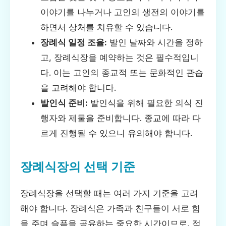
이야기를 나누거나 고인의 생전의 이야기를
하면서 상처를 치유할 수 있습니다.
장례식 일정 조율:
발인 날짜와 시간을 정하
고, 장례식장을 예약하는 것은 필수적입니
다. 이는 고인의 종교적 또는 문화적인 관습
을 고려해야 합니다.
발인식 준비:
발인식을 위해 필요한 의식 진
행자와 제물을 준비합니다. 종교에 따라 다
르게 진행될 수 있으니 유의해야 합니다.
장례식장의 선택 기준
장례식장을 선택할 때는 여러 가지 기준을 고려
해야 합니다. 장례식은 가족과 친구들이 서로 힘
을 주며 슬픔을 공유하는 중요한 시간이므로, 적