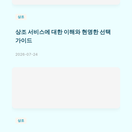
상조
상조 서비스에 대한 이해와 현명한 선택
가이드
2026-07-24
상조