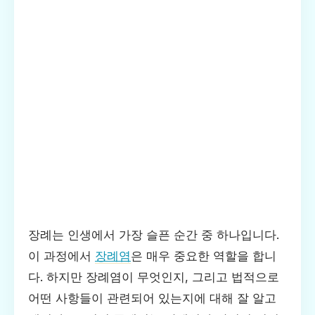
장례는 인생에서 가장 슬픈 순간 중 하나입니다.
이 과정에서
장례염
은 매우 중요한 역할을 합니
다. 하지만 장례염이 무엇인지, 그리고 법적으로
어떤 사항들이 관련되어 있는지에 대해 잘 알고