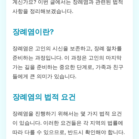
계신가요? 이번 글에서는 장례염과 관련된 법적
사항을 정리해보겠습니다.
장례염이란?
장례염은 고인의 시신을 보존하고, 장례 절차를
준비하는 과정입니다. 이 과정은 고인의 마지막
가는 길을 준비하는 중요한 단계로, 가족과 친구
들에게 큰 의미가 있습니다.
장례염의 법적 요건
장례염을 진행하기 위해서는 몇 가지 법적 요건
이 있습니다. 이러한 요건들은 각 지역의 법률에
따라 다를 수 있으므로, 반드시 확인해야 합니다.