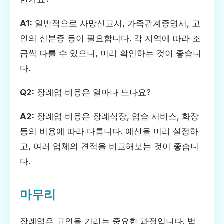
A1:
일반적으로 사망신고서, 가족관계증명서, 고
인의 신분증 등이 필요합니다. 각 지역에 따라 조
금씩 다를 수 있으니, 미리 확인하는 것이 좋습니
다.
Q2:
장례염 비용은 얼마나 드나요?
A2:
장례염 비용은 장례식장, 염습 서비스, 화장
등의 비용에 따라 다릅니다. 예산을 미리 설정하
고, 여러 업체의 견적을 비교해보는 것이 좋습니
다.
마무리
장례염은 고인을 기리는 중요한 과정입니다. 법