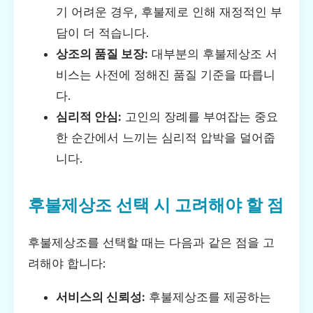
기 어려운 경우, 후불제로 인해 재정적인 부
담이 더 적습니다.
상조의 품질 보장:
대부분의 후불제상조 서
비스는 사전에 정해진 품질 기준을 따릅니
다.
심리적 안심:
고인의 장례를 부여잡는 중요
한 순간에서 느끼는 심리적 압박을 덜어줍
니다.
후불제상조 선택 시 고려해야 할 점
후불제상조를 선택할 때는 다음과 같은 점을 고
려해야 합니다:
서비스의 신뢰성:
후불제상조를 제공하는