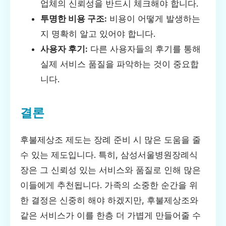
업체의 신뢰성을 반드시 체크해야 합니다.
투명한 비용 구조:
비용이 어떻게 발생하는
지 명확히 알고 있어야 합니다.
사용자 후기:
다른 사용자들의 후기를 통해
실제 서비스 품질을 파악하는 것이 중요합
니다.
결론
후불제상조 제도는 장례 준비 시 많은 도움을 줄
수 있는 제도입니다. 특히, 삼성서울병원장례식
장은 그 신뢰성 있는 서비스와 품질로 인해 많은
이들에게 추천됩니다. 가족의 소중한 순간을 위
한 결정은 신중히 해야 하겠지만, 후불제상조와
같은 서비스가 이를 한층 더 가볍게 만들어줄 수