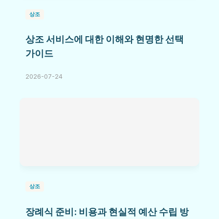
상조
상조 서비스에 대한 이해와 현명한 선택
가이드
2026-07-24
상조
장례식 준비: 비용과 현실적 예산 수립 방