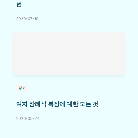
법
2026-07-19
상조
여자 장례식 복장에 대한 모든 것
2026-05-24