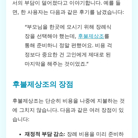
서의 부담이 덜어졌다고 이야기합니다. 예를 들
면, 한 사용자는 다음과 같은 후기를 남겼습니다:
“부모님을 한곳에 모시기 위해 장례식
장을 선택해야 했는데,
후불제상조
를
통해 준비하니 정말 편했어요. 비용 걱
정보다 중요한 건 고인에게 제대로 된
마지막을 해주는 것이었죠.”
후불제상조의 장점
후불제상조는 단순히 비용을 나중에 지불하는 것
에 그치지 않습니다. 다음과 같은 여러 장점이 있
습니다:
재정적 부담 감소:
장례 비용을 미리 준비하