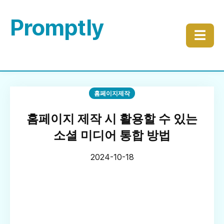
Promptly
☰
홈페이지제작
홈페이지 제작 시 활용할 수 있는
소셜 미디어 통합 방법
2024-10-18