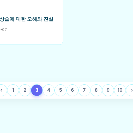
상술에 대한 오해와 진실
8-07
‹
1
2
3
4
5
6
7
8
9
10
›