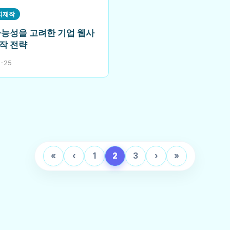
지제작
가능성을 고려한 기업 웹사
작 전략
2-25
«
‹
1
2
3
›
»