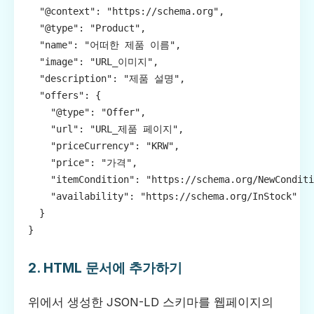
  "@context": "https://schema.org",

  "@type": "Product",

  "name": "어떠한 제품 이름",

  "image": "URL_이미지",

  "description": "제품 설명",

  "offers": {

    "@type": "Offer",

    "url": "URL_제품 페이지",

    "priceCurrency": "KRW",

    "price": "가격",

    "itemCondition": "https://schema.org/NewConditi
    "availability": "https://schema.org/InStock"

  }

}
2. HTML 문서에 추가하기
위에서 생성한 JSON-LD 스키마를 웹페이지의