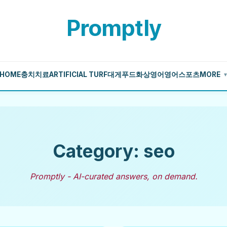
Promptly
HOME
충치치료
ARTIFICIAL TURF
대게
푸드
화상영어
영어
스포츠
MORE
Category: seo
Promptly - AI-curated answers, on demand.